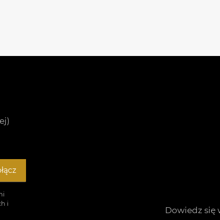
ej)
łącz
mi
h i
Dowiedz się 