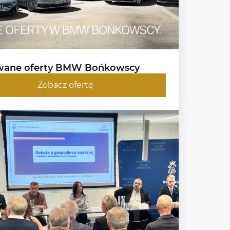
wane oferty BMW Bońkowscy
Zobacz ofertę