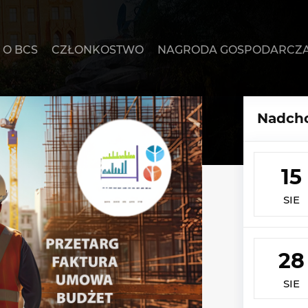
O BCS
CZŁONKOSTWO
NAGRODA GOSPODARCZ
Nadcho
15
SIE
28
SIE