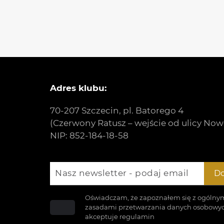
Adres klubu:
70-207 Szczecin, pl. Batorego 4
(Czerwony Ratusz – wejście od ulicy Now
NIP: 852-184-18-58
Nasz newsletter - podaj email
Do
Oświadczam, że zapoznałem się z ogólny
zasadami przetwarzania danych osobowyc
akceptuje
regulamin