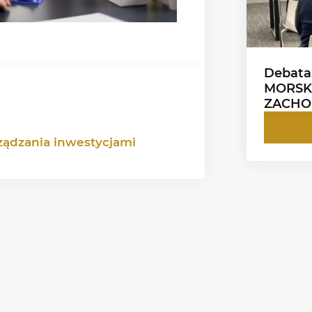
Debata
MORSK
ZACHO
ządzania inwestycjami