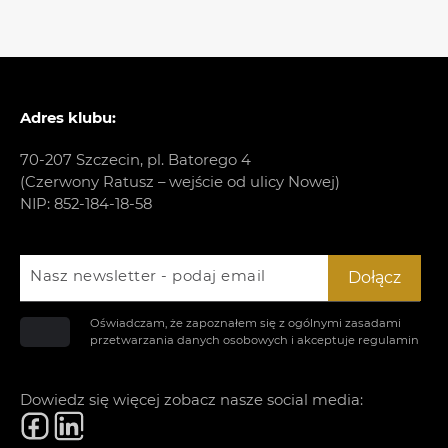
Adres klubu:
70-207 Szczecin, pl. Batorego 4
(Czerwony Ratusz – wejście od ulicy Nowej)
NIP: 852-184-18-58
Nasz newsletter - podaj email
Dołącz
Oświadczam, że zapoznałem się z ogólnymi zasadami
przetwarzania danych osobowych i akceptuje
regulamin
Dowiedz się więcej zobacz nasze social media: