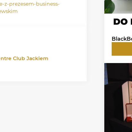
nie-z-prezesem-business-
zewskim
BlackBo
entre Club Jackiem