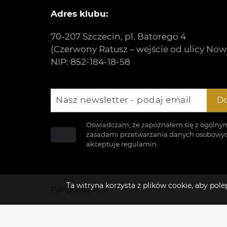
Adres klubu:
70-207 Szczecin, pl. Batorego 4
(Czerwony Ratusz – wejście od ulicy Now
NIP: 852-184-18-58
Nasz newsletter - podaj email
Do
Oświadczam, że zapoznałem się z ogólny
zasadami przetwarzania danych osobowyc
akceptuje
regulamin
Ta witryna korzysta z plików cookie, aby po
Polityka cookies