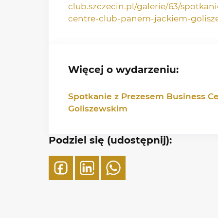
club.szczecin.pl/galerie/63/spotka
centre-club-panem-jackiem-golis
Więcej o wydarzeniu:
Spotkanie z Prezesem Business C
Goliszewskim
Podziel się (udostępnij):