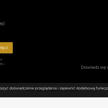
ej)
łącz
mi
h i
Dowiedz się 
lepszyć doświadczenie przeglądania i zapewnić dodatkową funkcj
Business Club Szczecin © 2026