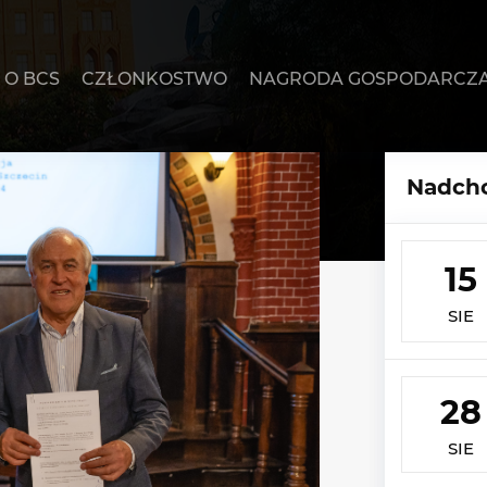
O BCS
CZŁONKOSTWO
NAGRODA GOSPODARCZ
Nadcho
15
SIE
28
SIE