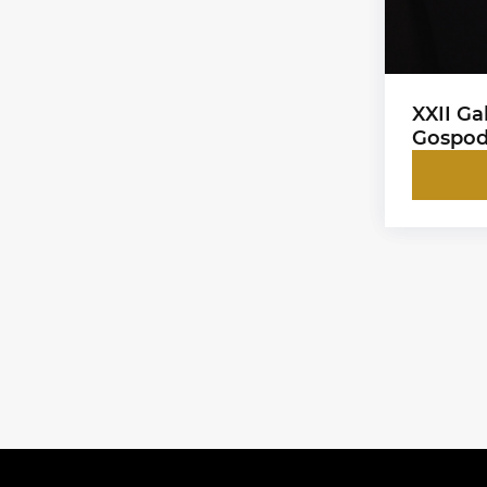
XXII Ga
Gospod