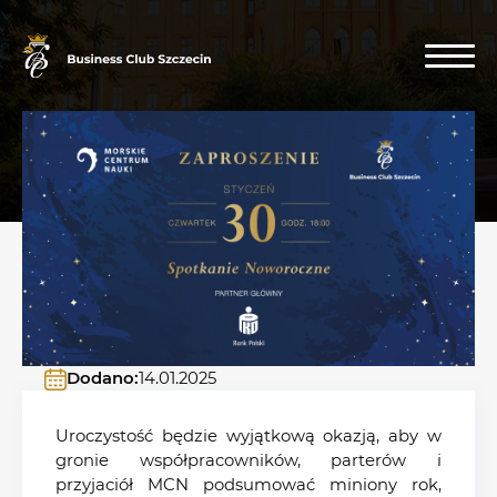
Dodano:
14.01.2025
Uroczystość będzie wyjątkową okazją, aby w
gronie współpracowników, parterów i
przyjaciół MCN podsumować miniony rok,