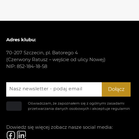
Adres klubu:
70-207 Szczecin, pl. Batorego 4
(Czerwony Ratusz – wejście od ulicy Nowej)
NIP: 852-184-18-58
Nasz newsletter - podaj email
Dołącz
Oświadczam, że zapoznałem się z ogólnymi zasadami
przetwarzania danych osobowych i akceptuje
regulamin
Dowiedz się więcej zobacz nasze social media: