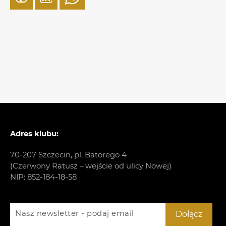
Adres klubu:
70-207 Szczecin, pl. Batorego 4
(Czerwony Ratusz – wejście od ulicy Nowej)
NIP: 852-184-18-58
Nasz newsletter - podaj email
Dołącz