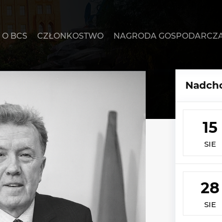
O BCS
CZŁONKOSTWO
NAGRODA GOSPODARCZ
Nadcho
15
SIE
28
SIE