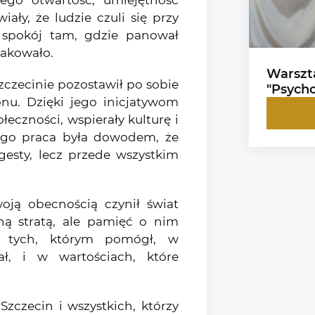
Jego otwartość, umiejętność
ały, że ludzie czuli się przy
 spokój tam, gdzie panował
brakowało.
Warszt
czecinie pozostawił po sobie
"Psycho
onu. Dzięki jego inicjatywom
ołeczności, wspierały kulturę i
ego praca była dowodem, że
 gesty, lecz przede wszystkim
oją obecnością czynił świat
sną stratą, ale pamięć o nim
 tych, którym pomógł, w
ał, i w wartościach, które
Szczecin i wszystkich, którzy