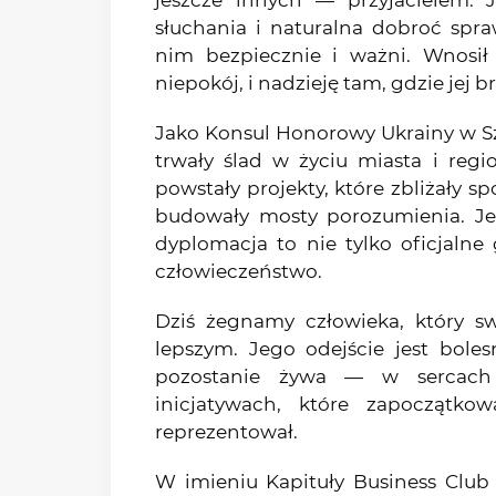
jeszcze innych — przyjacielem. 
słuchania i naturalna dobroć sprawi
nim bezpiecznie i ważni. Wnosił
niepokój, i nadzieję tam, gdzie jej 
Jako Konsul Honorowy Ukrainy w Sz
trwały ślad w życiu miasta i regi
powstały projekty, które zbliżały sp
budowały mosty porozumienia. J
dyplomacja to nie tylko oficjalne
człowieczeństwo.
Dziś żegnamy człowieka, który sw
lepszym. Jego odejście jest bole
pozostanie żywa — w sercach
inicjatywach, które zapoczątkow
reprezentował.
W imieniu Kapituły Business Club 