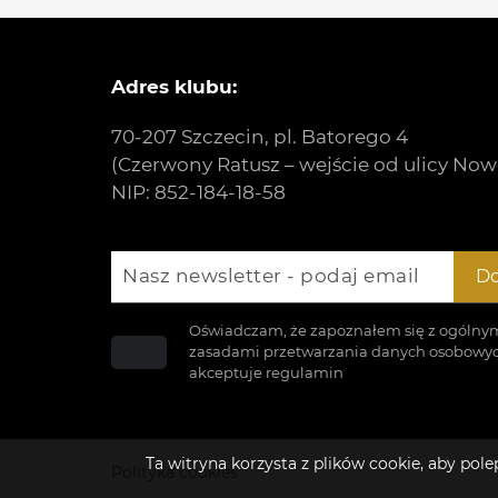
Adres klubu:
70-207 Szczecin, pl. Batorego 4
(Czerwony Ratusz – wejście od ulicy Now
NIP: 852-184-18-58
Nasz newsletter - podaj email
Do
Oświadczam, że zapoznałem się z ogólny
zasadami przetwarzania danych osobowyc
akceptuje
regulamin
Ta witryna korzysta z plików cookie, aby po
Polityka cookies