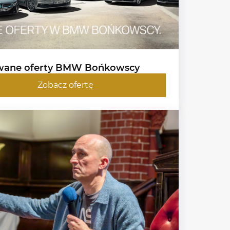
wane oferty BMW Bońkowscy
Zobacz ofertę