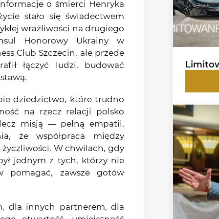
informacje o śmierci Henryka
życie stało się świadectwem
ykłej wrażliwości na drugiego
onsul Honorowy Ukrainy w
ness Club Szczecin, ale przede
Limito
rafił łączyć ludzi, budować
ostawą.
bie dziedzictwo, które trudno
ość na rzecz relacji polsko
 lecz misją — pełną empatii,
ia, że współpraca między
 życzliwości. W chwilach, gdy
był jednym z tych, którzy nie
ów pomagać, zawsze gotów
, dla innych partnerem, dla