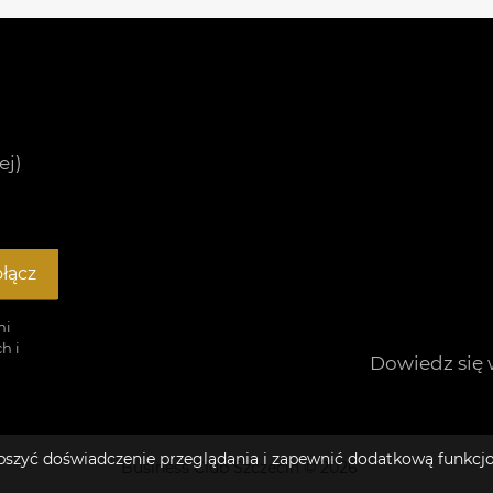
ej)
łącz
mi
h i
Dowiedz się 
lepszyć doświadczenie przeglądania i zapewnić dodatkową funkcj
Business Club Szczecin © 2026