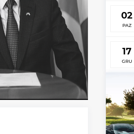
02
PAZ
17
GRU