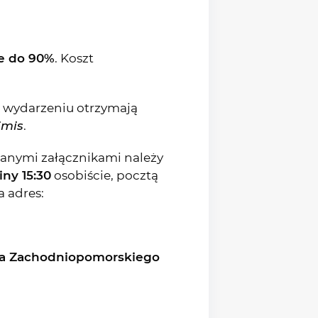
e do 90%
. Koszt
m wydarzeniu otrzymają
imis
.
anymi załącznikami należy
ny 15:30
osobiście, pocztą
a adres:
a Zachodniopomorskiego