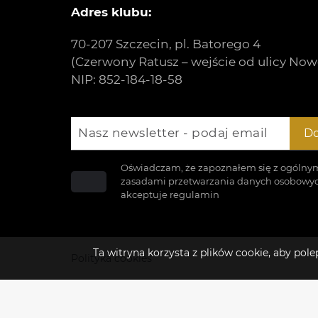
Adres klubu:
70-207 Szczecin, pl. Batorego 4
(Czerwony Ratusz – wejście od ulicy Now
NIP: 852-184-18-58
Nasz newsletter - podaj email
Do
Oświadczam, że zapoznałem się z ogólny
zasadami przetwarzania danych osobowyc
akceptuje
regulamin
Ta witryna korzysta z plików cookie, aby po
Polityka cookies