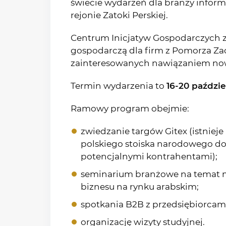
świecie wydarzeń dla branży inform
rejonie Zatoki Perskiej.
Centrum Inicjatyw Gospodarczych z
gospodarczą dla firm z Pomorza Z
zainteresowanych nawiązaniem now
Termin wydarzenia to
16-20 paździe
Ramowy program obejmie:
zwiedzanie targów Gitex (istnieje
polskiego stoiska narodowego d
potencjalnymi kontrahentami);
seminarium branżowe na temat 
biznesu na rynku arabskim;
spotkania B2B z przedsiębiorcami
organizację wizyty studyjnej.