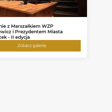
nie z Marszałkiem WZP
ewicz i Prezydentem Miasta
ek - II edycja
Zobacz galerię