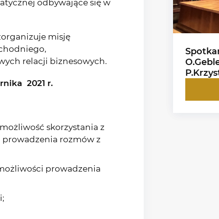
atycznej odbywające się w
organizuje misję
achodniego,
Spotka
ych relacji biznesowych.
O.Gebl
P.Krzyst
rnika 2021 r.
 możliwość skorzystania z
o prowadzenia rozmów z
możliwości prowadzenia
;