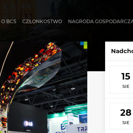
O BCS
CZŁONKOSTWO
NAGRODA GOSPODARCZ
Nadcho
15
SIE
28
SIE