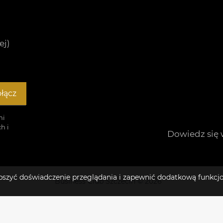
ej)
łącz
mi
h i
Dowiedz się 
lepszyć doświadczenie przeglądania i zapewnić dodatkową funkcj
Business Club Szczecin © 2026