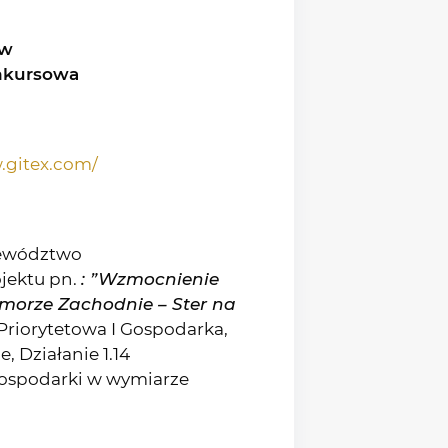
yw
nkursowa
.gitex.com/
jewództwo
jektu pn.
: ”Wzmocnienie
omorze Zachodnie – Ster na
Priorytetowa I Gospodarka,
 Działanie 1.14
gospodarki w wymiarze