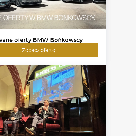
wane oferty BMW Bońkowscy
Zobacz ofertę