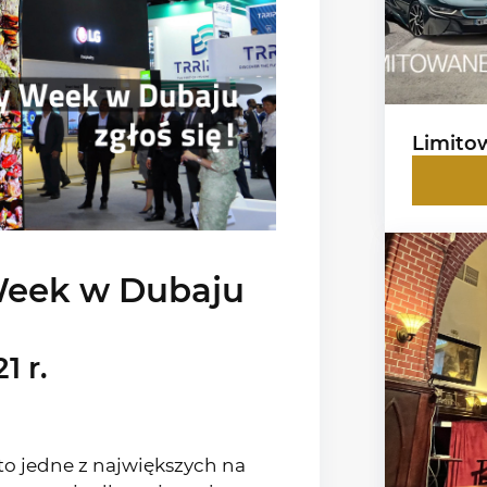
Limito
Week w Dubaju
1 r.
to jedne z największych na