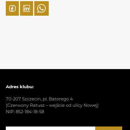
Adres klubu:
70-207 Szczecin, pl. Batorego 4
(Czerwony Ratusz – wejście od ulicy Nowej)
NIP: 852-184-18-58