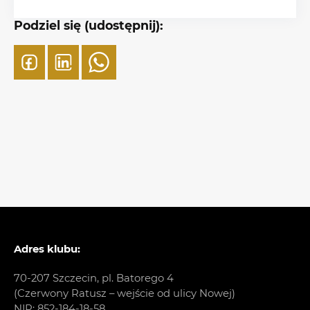
Podziel się (udostępnij):
Adres klubu:
70-207 Szczecin, pl. Batorego 4
(Czerwony Ratusz – wejście od ulicy Nowej)
NIP: 852-184-18-58