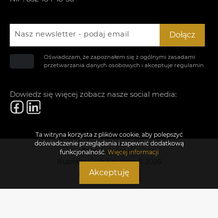
Nasz newsletter - podaj email
Dołącz
Oświadczam, że zapoznałem się z ogólnymi zasadami
przetwarzania danych osobowych i akceptuje
regulamin
Dowiedz się więcej zobacz nasze social media:
Ta witryna korzysta z plików cookie, aby polepszyć
doświadczenie przeglądania i zapewnić dodatkową
Polityka cookies
funkcjonalność.
Więcej informacji
Business Club Szczecin © 2026
Akceptuję
Realizacja: