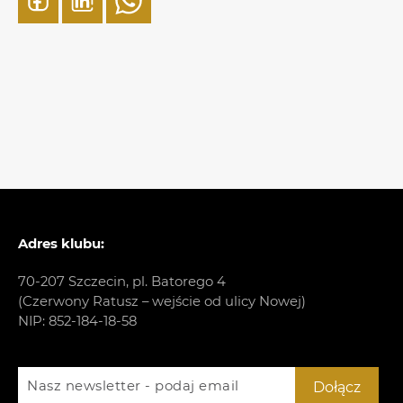
Adres klubu:
70-207 Szczecin, pl. Batorego 4
(Czerwony Ratusz – wejście od ulicy Nowej)
NIP: 852-184-18-58
Nasz newsletter - podaj email
Dołącz