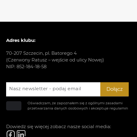
Adres klubu:
70-207 Szczecin, pl. Batorego 4
(Czerwony Ratusz – wejście od ulicy Nowej)
NIP: 852-184-18-58
Nasz newsletter - podaj email
Dołącz
Oświadczam, że zapoznałem się z ogólnymi zasadami
przetwarzania danych osobowych i akceptuje
regulamin
Dowiedz się więcej zobacz nasze social media: