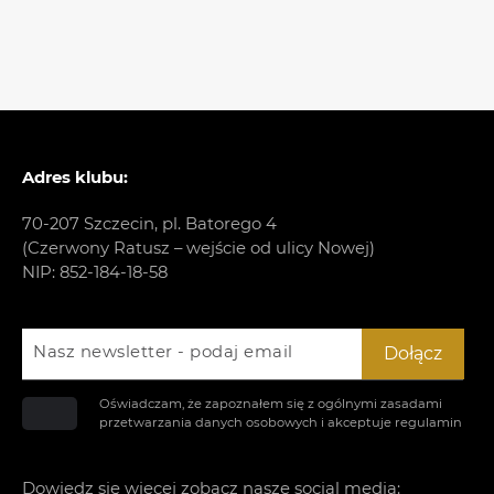
Adres klubu:
70-207 Szczecin, pl. Batorego 4
(Czerwony Ratusz – wejście od ulicy Nowej)
NIP: 852-184-18-58
Nasz newsletter - podaj email
Dołącz
Oświadczam, że zapoznałem się z ogólnymi zasadami
przetwarzania danych osobowych i akceptuje
regulamin
Dowiedz się więcej zobacz nasze social media: